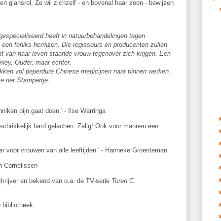
n glansrol. Ze wil zichzelf - en bovenal haar zoon - bewijzen
gespecialiseerd heeft in natuurbehandelingen tegen
 een feniks herrijzen. Die regisseurs en producenten zullen
cht-van-haar-leven staande vrouw tegenover zich krijgen. Een
mley. Ouder, maar echter.
kken vol peperdure Chinese medicijnen naar binnen werken.
me net Stampertje.
niken pijn gaat doen.' - Ilse Warringa
chrikkelijk hard gelachen. Zalig! Ook voor mannen een
r voor vrouwen van alle leeftijden.' - Hanneke Groenteman
en Cornelissen
chrijver en bekend van o.a. de TV-serie
Toren C.
 bibliotheek.