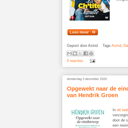
Gepost door
Astrid
Tags
Astrid
,
Da
0 reacties
donderdag 3 december 2020
Opgewekt naar de eind
van Hendrik Groen
In
dit la
verzorgin
door de s
een reüni