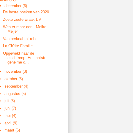
▼
december
(6)
De beste boeken van 2020
Zoete zoete wraak BV
Wen er maar aan - Maike
Meijer
Van oerknal tot robot
La Ch'tite Famille
Opgewekt naar de
eindstreep: Het laatste
geheime d...
►
november
(3)
►
oktober
(6)
►
september
(4)
►
augustus
(5)
►
juli
(6)
►
juni
(7)
►
mei
(4)
►
april
(9)
►
maart
(6)