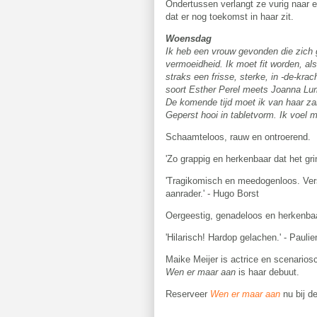
Ondertussen verlangt ze vurig naar ee
dat er nog toekomst in haar zit.
Woensdag
Ik heb een vrouw gevonden die zich 
vermoeidheid. Ik moet fit worden, als
straks een frisse, sterke, in -de-kra
soort Esther Perel meets Joanna Lu
De komende tijd moet ik van haar za
Geperst hooi in tabletvorm. Ik voel 
Schaamteloos, rauw en ontroerend.
'Zo grappig en herkenbaar dat het grin
'Tragikomisch en meedogenloos. Vers
aanrader.' - Hugo Borst
Oergeestig, genadeloos en herkenbaa
'Hilarisch! Hardop gelachen.' - Pauli
Maike Meijer is actrice en scenarios
Wen er maar aan
is haar debuut.
Reserveer
Wen er maar aan
nu bij de