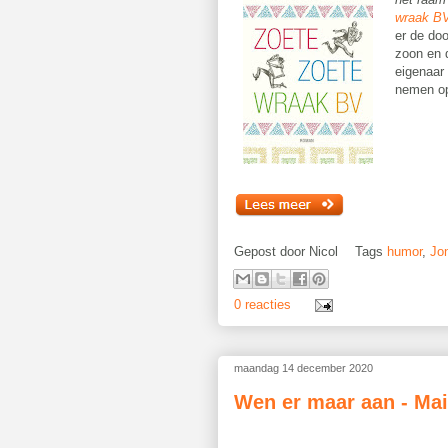
wraak B
er de doo
zoon en d
eigenaar
nemen o
Gepost door
Nicol
Tags
humor
,
Jo
0 reacties
maandag 14 december 2020
Wen er maar aan - Mai