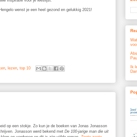
we inspiratie voor je leeslijst.
Hengelo wenst je een heel gezond en gelukkig 2021!
Re
Wat
voo
Abs
Pau
Ik l
ken
,
lezen
,
top 10
Dan
Pop
heid op een stokje. Zo kun je de boeken van Jonas Jonasson
hrijven. Jonasson werd bekend met
De 100-jarige man die uit
 klom en verdween
en dit is zijn vijfde roman.
Zoete zoete