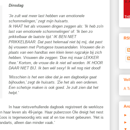
Dinsdag
'Je zult wat meer last hebben van emotionele
schommelingen,' zegt mijn huisarts.
Ik HAAT het als vrouwen dingen zeggen als: 'Ik heb zo'n
last van emotionele schommelingen' of: 'Ik ben zo
prikkelbaar de laatste tijd.' IK BEN NIET
RS
PRIKKELBAAR. Dat past helemaal niet bij mij, dat past
bij vrouwen met Portugese touwsandalen. Vrouwen die in
plaats van een handtas een klein leren rugzakje bij zich
hebben.
Vrouwen die zeggen: 'Doe mij maar LEKKER
thee.'
Kortom, de vrouw die ik niet wil worden. IK HOOR
DAAR NIET BIJ. Ik ben wél sexy!
Ik wil nog niet dood!
'Misschien is het een idee dat je een dagboekje gaat
Vol
bijhouden,' zegt de huisarts. 'Zie het als een ordenen.
Een schetsje maken is ook goed. Je zult zien dat het
A T
helpt.'
Arc
In haar nietsverhullende dagboek registreert de werkloze
 in haar leven als 49-jarige. Haar puberzoon Ole dreigt het nest
►
oos is tegenwoordig iets wat af en toe moet gebeuren. 'Het is
►
 tandarts, alleen dan minder vaak.'
▼