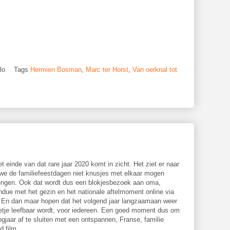
lo
Tags
Hermien Bosman
,
Marc ter Horst
,
Van oerknal tot
t einde van dat rare jaar 2020 komt in zicht. Het ziet er naar
 we de familiefeestdagen niet knusjes met elkaar mogen
engen. Ook dat wordt dus een blokjesbezoek aan oma,
due met het gezin en het nationale aftelmoment online via
 En dan maar hopen dat het volgend jaar langzaamaan weer
etje leefbaar wordt, voor iedereen. Een goed moment dus om
ogjaar af te sluiten met een ontspannen, Franse, familie
d film.