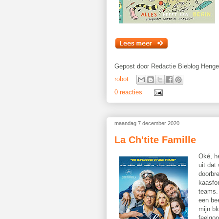
Gepost door
Redactie Bieblog Henge
robot
0 reacties
maandag 7 december 2020
La Ch'tite Famille
Oké, he
uit dat
doorbr
kaasfon
teams.
een be
mijn bl
feelgoo