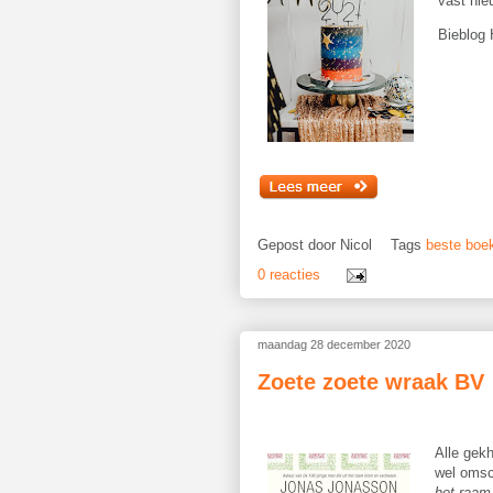
vast nieu
Bieblog 
Gepost door
Nicol
Tags
beste boe
0 reacties
maandag 28 december 2020
Zoete zoete wraak BV
Alle gek
wel omsc
het raam