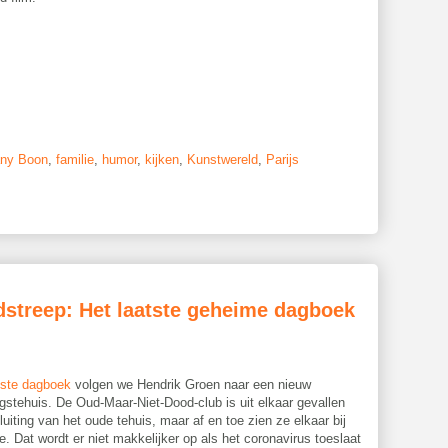
ny Boon
,
familie
,
humor
,
kijken
,
Kunstwereld
,
Parijs
streep: Het laatste geheime dagboek
atste dagboek
volgen we Hendrik Groen naar een nieuw
gstehuis. De Oud-Maar-Niet-Dood-club is uit elkaar gevallen
luiting van het oude tehuis, maar af en toe zien ze elkaar bij
e. Dat wordt er niet makkelijker op als het coronavirus toeslaat