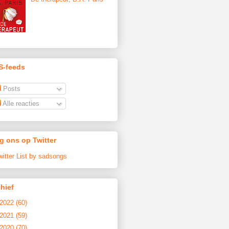
S-feeds
Posts
Alle reacties
g ons op Twitter
witter List by sadsongs
hief
2022
(60)
2021
(59)
2020
(70)