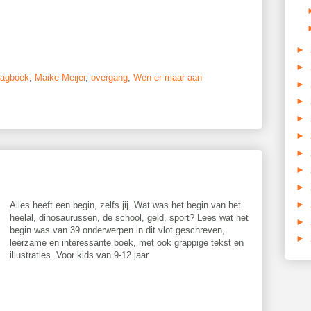
►
►
agboek
,
Maike Meijer
,
overgang
,
Wen er maar aan
►
►
►
►
►
►
►
►
Alles heeft een begin, zelfs jij. Wat was het begin van het
heelal, dinosaurussen, de school, geld, sport? Lees wat het
►
begin was van 39 onderwerpen in dit vlot geschreven,
►
leerzame en interessante boek, met ook grappige tekst en
illustraties. Voor kids van 9-12 jaar.