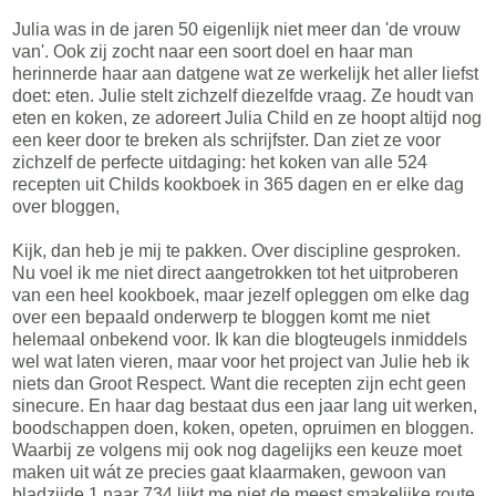
Julia was in de jaren 50 eigenlijk niet meer dan 'de vrouw
van'. Ook zij zocht naar een soort doel en haar man
herinnerde haar aan datgene wat ze werkelijk het aller liefst
doet: eten. Julie stelt zichzelf diezelfde vraag. Ze houdt van
eten en koken, ze adoreert Julia Child en ze hoopt altijd nog
een keer door te breken als schrijfster. Dan ziet ze voor
zichzelf de perfecte uitdaging: het koken van alle 524
recepten uit Childs kookboek in 365 dagen en er elke dag
over bloggen,
Kijk, dan heb je mij te pakken. Over discipline gesproken.
Nu voel ik me niet direct aangetrokken tot het uitproberen
van een heel kookboek, maar jezelf opleggen om elke dag
over een bepaald onderwerp te bloggen komt me niet
helemaal onbekend voor. Ik kan die blogteugels inmiddels
wel wat laten vieren, maar voor het project van Julie heb ik
niets dan Groot Respect. Want die recepten zijn echt geen
sinecure. En haar dag bestaat dus een jaar lang uit werken,
boodschappen doen, koken, opeten, opruimen en bloggen.
Waarbij ze volgens mij ook nog dagelijks een keuze moet
maken uit wát ze precies gaat klaarmaken, gewoon van
bladzijde 1 naar 734 lijkt me niet de meest smakelijke route.