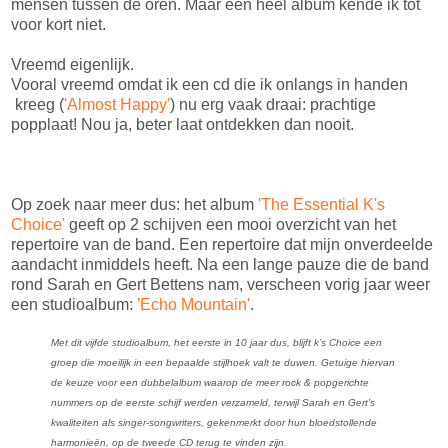
mensen tussen de oren. Maar een heel album kende ik tot
voor kort niet.
Vreemd eigenlijk.
Vooral vreemd omdat ik een cd die ik onlangs in handen
kreeg (
'Almost Happy'
) nu erg vaak draai: prachtige
popplaat! Nou ja, beter laat ontdekken dan nooit.
Op zoek naar meer dus: het album
'The Essential K's
Choice'
geeft op 2 schijven een mooi overzicht van het
repertoire van de band. Een repertoire dat mijn onverdeelde
aandacht inmiddels heeft. Na een lange pauze die de band
rond Sarah en Gert Bettens nam, verscheen vorig jaar weer
een studioalbum:
'Echo Mountain'
.
Met dit vijfde studioalbum, het eerste in 10 jaar dus, blijft k’s Choice een
groep die moeilijk in een bepaalde stijlhoek valt te duwen. Getuige hiervan
de keuze voor een dubbelalbum waarop de meer rock & popgerichte
nummers op de eerste schijf werden verzameld, terwijl Sarah en Gert’s
kwaliteiten als singer-songwriters, gekenmerkt door hun bloedstollende
harmonieën, op de tweede CD terug te vinden zijn.