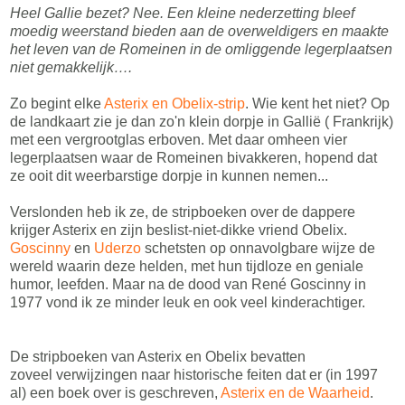
Heel Gallie bezet? Nee. Een kleine nederzetting bleef
moedig weerstand bieden aan de overweldigers en maakte
het leven van de Romeinen in de omliggende legerplaatsen
niet gemakkelijk….
Zo begint elke
Asterix en Obelix-strip
. Wie kent het niet? Op
de landkaart zie je dan zo'n klein dorpje in Gallië ( Frankrijk)
met een vergrootglas erboven. Met daar omheen vier
legerplaatsen waar de Romeinen bivakkeren, hopend dat
ze ooit dit weerbarstige dorpje in kunnen nemen...
Verslonden heb ik ze, de stripboeken over de dappere
krijger Asterix en zijn beslist-niet-dikke vriend Obelix.
Goscinny
en
Uderzo
schetsten op onnavolgbare wijze de
wereld waarin deze helden, met hun tijdloze en geniale
humor, leefden. Maar na de dood van René Goscinny in
1977 vond ik ze minder leuk en ook veel kinderachtiger.
De stripboeken van Asterix en Obelix bevatten
zoveel verwijzingen naar historische feiten dat er (in 1997
al) een boek over is geschreven,
Asterix en de Waarheid
.