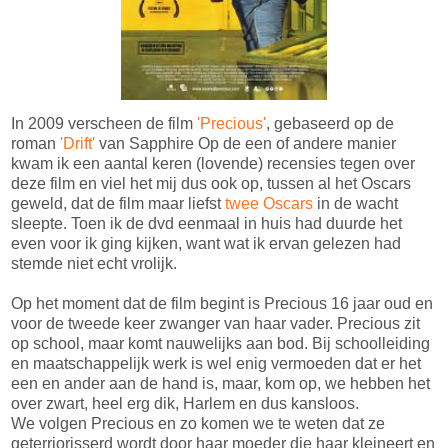
In 2009 verscheen de film
'Precious'
, gebaseerd op de
roman
'Drift'
van Sapphire Op de een of andere manier
kwam ik een aantal keren (lovende) recensies tegen over
deze film en viel het mij dus ook op, tussen al het Oscars
geweld, dat de film maar liefst
twee Oscars
in de wacht
sleepte. Toen ik de dvd eenmaal in huis had duurde het
even voor ik ging kijken, want wat ik ervan gelezen had
stemde niet echt vrolijk.
Op het moment dat de film begint is Precious 16 jaar oud en
voor de tweede keer zwanger van haar vader. Precious zit
op school, maar komt nauwelijks aan bod. Bij schoolleiding
en maatschappelijk werk is wel enig vermoeden dat er het
een en ander aan de hand is, maar, kom op, we hebben het
over zwart, heel erg dik, Harlem en dus kansloos.
We volgen Precious en zo komen we te weten dat ze
geterriorisserd wordt door haar moeder die haar kleineert en