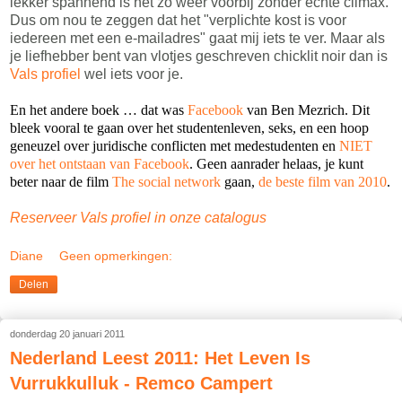
lekker spannend is het zo weer voorbij zonder echte climax.
Dus om nou te zeggen dat het "verplichte kost is voor
iedereen met een e-mailadres" gaat mij iets te ver. Maar als
je liefhebber bent van vlotjes geschreven chicklit noir dan is
Vals profiel
wel iets voor je.
En het andere boek … dat was
Facebook
van Ben Mezrich.
Dit
bleek vooral te gaan over het studentenleven, seks, en een hoop
geneuzel over juridische conflicten met medestudenten en
NIET
over het ontstaan van Facebook
. Geen aanrader helaas, je kunt
beter naar de film
The social network
gaan,
de beste film van 2010
.
Reserveer Vals profiel in onze catalogus
Diane
Geen opmerkingen:
Delen
donderdag 20 januari 2011
Nederland Leest 2011: Het Leven Is
Vurrukkulluk - Remco Campert