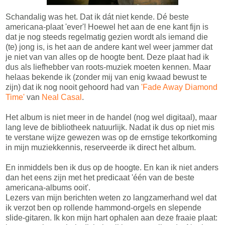
Schandalig was het. Dat ik dát niet kende. Dé beste
americana-plaat 'ever'! Hoewel het aan de ene kant fijn is
dat je nog steeds regelmatig gezien wordt als iemand die
(te) jong is, is het aan de andere kant wel weer jammer dat
je niet van van alles op de hoogte bent. Deze plaat had ik
dus als liefhebber van roots-muziek moeten kennen. Maar
helaas bekende ik (zonder mij van enig kwaad bewust te
zijn) dat ik nog nooit gehoord had van
'Fade Away Diamond
Time'
van
Neal Casal
.
Het album is niet meer in de handel (nog wel digitaal), maar
lang leve de bibliotheek natuurlijk. Nadat ik dus op niet mis
te verstane wijze gewezen was op de ernstige tekortkoming
in mijn muziekkennis, reserveerde ik direct het album.
En inmiddels ben ik dus op de hoogte. En kan ik niet anders
dan het eens zijn met het predicaat 'één van de beste
americana-albums ooit'.
Lezers van mijn berichten weten zo langzamerhand wel dat
ik verzot ben op rollende hammond-orgels en slepende
slide-gitaren. Ik kon mijn hart ophalen aan deze fraaie plaat: