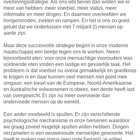
overlevingsstrategie. Als ons iets beviel dan wilden we er
meer van hebben: meer voedsel, meer status, meer
informatie en meer dingen. En daarmee overleefden we
hongersnoden, ziekten en rampen. En het is ons zo goed
gelukt dat we ondertussen met 7 miljard (!) mensen op
aarde zijn.
Maar deze succesvolle strategie begint in onze moderne
maatschappij een beetje tegen ons te werken. Neem
bijvoorbeeld eten: voor onze mensachtige voorouders was
voldoende eten vinden een lastige en gevaarlijk taak. Het
probleem is dat voedsel nu overal gemakkelijk en goedkoop
te krijgen is en daar kunnen veel mensen niet goed mee
omgaan: een kwart van de Europese, Noord-Amerikaanse
en Australische volwassenen is obees, een derde heeft last
van overgewicht. Er zijn nu meer overvoede dan
ondervoede mensen op de wereld.
Een ander voorbeeld is spullen. Er zijn verschillende
psychologische mechanisme in onze hersenen waardoor
we graag zoveel mogelijk spullen willen hebben. Dingen
verzamelen is een eeuwenoude menselijke gewoonte. Het
heeft te maken met status (een rode Ferrari!), je willen