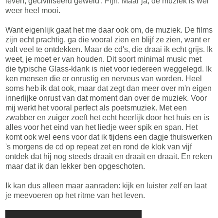
leven, geciviliseerd geweld'. Fijn. Maar ja, de muziek is wel
weer heel mooi.
Want eigenlijk gaat het me daar ook om, de muziek. De films
zijn echt prachtig, ga die vooral zien en blijf ze zien, want er
valt veel te ontdekken. Maar de cd's, die draai ik echt grijs. Ik
weet, je moet er van houden. Dit soort minimal music met
die typische Glass-klank is niet voor iedereen weggelegd. Ik
ken mensen die er onrustig en nerveus van worden. Heel
soms heb ik dat ook, maar dat zegt dan meer over m'n eigen
innerlijke onrust van dat moment dan over de muziek. Voor
mij werkt het vooral perfect als poetsmuziek. Met een
zwabber en zuiger zoeft het echt heerlijk door het huis en is
alles voor het eind van het liedje weer spik en span. Het
komt ook wel eens voor dat ik tijdens een dagje thuiswerken
's morgens de cd op repeat zet en rond de klok van vijf
ontdek dat hij nog steeds draait en draait en draait. En reken
maar dat ik dan lekker ben opgeschoten.
Ik kan dus alleen maar aanraden: kijk en luister zelf en laat
je meevoeren op het ritme van het leven.