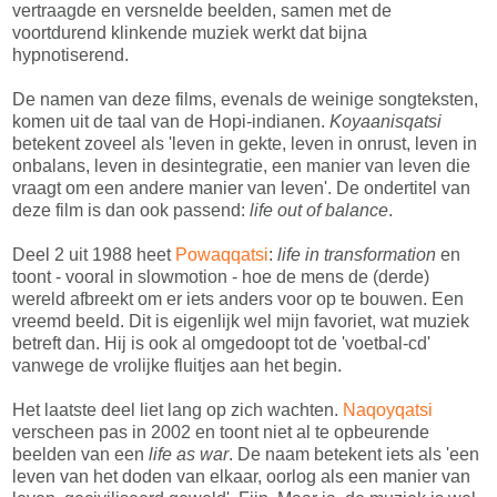
vertraagde en versnelde beelden, samen met de
voortdurend klinkende muziek werkt dat bijna
hypnotiserend.
De namen van deze films, evenals de weinige songteksten,
komen uit de taal van de Hopi-indianen.
Koyaanisqatsi
betekent zoveel als 'leven in gekte, leven in onrust, leven in
onbalans, leven in desintegratie, een manier van leven die
vraagt om een andere manier van leven'. De ondertitel van
deze film is dan ook passend:
life out of balance
.
Deel 2 uit 1988 heet
Powaqqatsi
:
life in transformation
en
toont - vooral in slowmotion - hoe de mens de (derde)
wereld afbreekt om er iets anders voor op te bouwen. Een
vreemd beeld. Dit is eigenlijk wel mijn favoriet, wat muziek
betreft dan. Hij is ook al omgedoopt tot de 'voetbal-cd'
vanwege de vrolijke fluitjes aan het begin.
Het laatste deel liet lang op zich wachten.
Naqoyqatsi
verscheen pas in 2002 en toont niet al te opbeurende
beelden van een
life as war
. De naam betekent iets als 'een
leven van het doden van elkaar, oorlog als een manier van