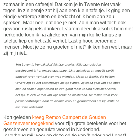
zomaar in een cafeetje! Dat kom je in Twente niet vaak
tegen. In z’n eentje zat hij aan een klein tafeltje. Ik ging een
eindje verderop zitten en bedacht of ik hem aan zou
spreken. Maar nee, dat doe je niet. Zo’n man wil toch ook
gewoon rustig iets drinken. Daarom deed ik alsof ik hem niet
herkende toen ik na afrekenen van mijn koffie langs zijn
tafeltje liep en het café verliet. Lastig hoor, beroemde
mensen. Moet je ze nu groeten of niet? ik ken hen wel, maar
zij mij niet...
'Het Leven Is Vurrukkulluk' (dit jaar precies vijftig jaar geleden
geschreven) is het onweerstaanbare, bijna achteloos en tegelijk sierlijk
opgeschreven verhaal over twee vrienden, Mees en Boelie, die beiden
verliefd zijn op het zestienjarige meisje Panda. Zij steelt geld van een oude
man en samen organiseren ze een groot feest waarna niets meer is wat
het lijkt, in een wereld van vrije liefde en marihuana. De roman werd zeer
positief ontvangen door de literaire critici en gewaardeerd om zijn lichte en
ironische verteltrant.
Kort geleden
kreeg Remco Campert de Gouden
Ganzenveer toegekend
voor zijn grote betekenis voor het
geschreven en gedrukte woord in Nederland.
Ik verheug mij weer op deze editie van 'Nederland Leest'!