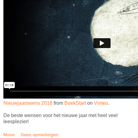
Nieuwjaarswens 2018
from
BoekStart
on
Vimeo
.
De beste wensen voor het nieuwe jaar met heel veel
leesplezier!
Monic
Geen opmerkingen: