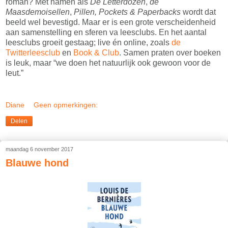
roman? Met namen als
De Letterdozen
,
de
Maasdemoisellen
,
Pillen, Pockets & Paperbacks
wordt dat
beeld wel bevestigd. Maar er is een grote verscheidenheid
aan samenstelling en sferen va leesclubs. En het aantal
leesclubs groeit gestaag; live én online, zoals
de
Twitterleesclub
en
Book & Club
. Samen praten over boeken
is leuk, maar “we doen het natuurlijk ook gewoon voor de
leut.”
Diane
Geen opmerkingen:
Delen
maandag 6 november 2017
Blauwe hond