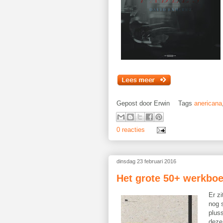
Gepost door
Erwin
Tags
anericana
0 reacties
dinsdag 23 februari 2016
Het grote 50+ werkboe
Er zi
nog 
plus
deze 