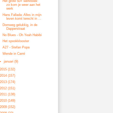
Het grote 50+ werkboek:
zo kom je weer aan het
werk
Hans Fallada: Alles in mijn
leven komt terecht in ...
Domweg gelukkig, in de
Dapperstraat
No Blues - Oh Yeah Habibi
Het spookklooster
A27 - Stefan Popa
Wende in Carré
►
januari
(9)
2015
(132)
2014
(157)
2013
(174)
2012
(151)
2011
(138)
2010
(149)
2009
(152)