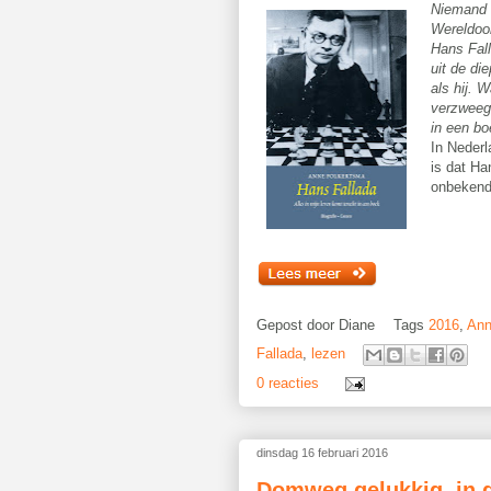
Niemand h
Wereldoor
Hans Fall
uit de di
als hij. 
verzweeg 
in een bo
In Nederl
is dat Ha
onbekend
Gepost door
Diane
Tags
2016
,
Ann
Fallada
,
lezen
0 reacties
dinsdag 16 februari 2016
Domweg gelukkig, in 