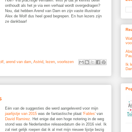
Hoe? Via prachtige verhalen. Wist je dat je kennis beter
onthoudt als het je via een verhaal wordt overgedragen?
Nou, dat hebben Arend van Dam en zijn vaste illustrator
Alex de Wolf dus heel goed begrepen. En hun lezers zijn
ze dankbaar!
Re
Wat
voo
Abs
Pau
olf
,
arend van dam
,
Astrid
,
lezen
,
voorlezen
Ik l
Dan
Pop
s
Eén van de suggesties die werd aangeleverd voor mijn
jaarlijstje van 2015
was de fantastische plaat
'Fables'
van
David Ramirez
. Het enige dat een hoge notering in de weg
stond was de Nederlandse releasedatum die in 2016 viel. Ik
zal niet gelijk roepen dat ik al met mijn nieuwe lijstje bezig