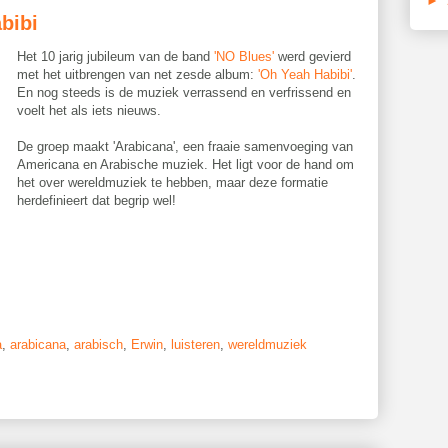
►
bibi
Het 10 jarig jubileum van de band
'NO Blues'
werd gevierd
met het uitbrengen van net zesde album:
'Oh Yeah Habibi'
.
En nog steeds is de muziek verrassend en verfrissend en
voelt het als iets nieuws.
De groep maakt 'Arabicana', een fraaie samenvoeging van
Americana en Arabische muziek. Het ligt voor de hand om
het over wereldmuziek te hebben, maar deze formatie
herdefinieert dat begrip wel!
a
,
arabicana
,
arabisch
,
Erwin
,
luisteren
,
wereldmuziek