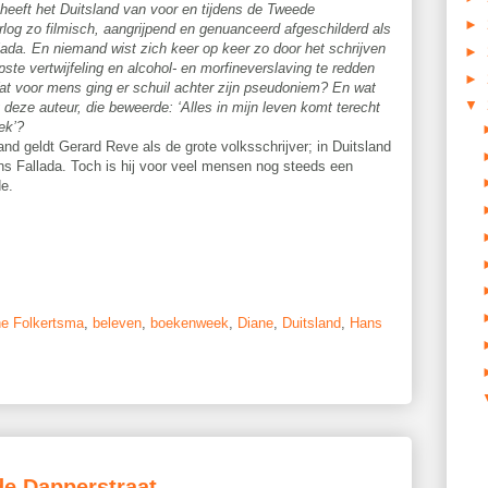
eeft het Duitsland van voor en tijdens de Tweede
►
log zo filmisch, aangrijpend en genuanceerd afgeschilderd als
ada. En niemand wist zich keer op keer zo door het schrijven
►
epste vertwijfeling en alcohol- en morfineverslaving te redden
►
Wat voor mens ging er schuil achter zijn pseudoniem? En wat
▼
deze auteur, die beweerde: ‘Alles in mijn leven komt terecht
ek’?
and geldt Gerard Reve als de grote volksschrijver; in Duitsland
ns Fallada. Toch is hij voor veel mensen nog steeds een
e.
e Folkertsma
,
beleven
,
boekenweek
,
Diane
,
Duitsland
,
Hans
de Dapperstraat