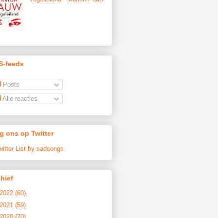
S-feeds
Posts
Alle reacties
g ons op Twitter
witter List by sadsongs
hief
2022
(60)
2021
(59)
2020
(70)