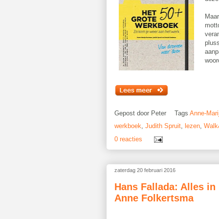
Maa
mott
veran
pluss
aanp
woor
Gepost door
Peter
Tags
Anne-Mari
werkboek
,
Judith Spruit
,
lezen
,
Walk
0 reacties
zaterdag 20 februari 2016
Hans Fallada: Alles in
Anne Folkertsma