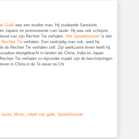
an Gulik
was een erudiet man. Hij studeerde Sanskriet,
en Japans en promoveerde cum laude. Hij was ook schrijver.
ekend van zijn Rechter Tie verhalen.
'Het Spookklooster'
is één
e
Rechter Tie
verhalen. Een veelzijdig man ook, want hij
rde de Rechter Tie verhalen zelf. Zijn werkzame leven heeft hij
ssadeur doorgebracht in landen als China, India en Japan.
 Rechter Tie verhalen zo bijzonder maakt zijn de beschrijvingen
 leven in China in de 7e eeuw na Chr.
,
lezen
,
Monic
,
robert van gulik
,
Spookklooster