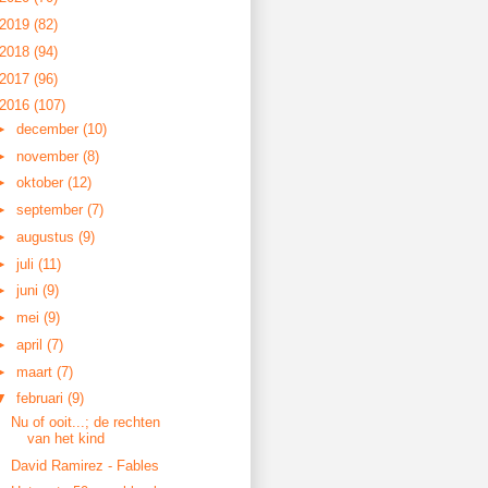
2019
(82)
2018
(94)
2017
(96)
2016
(107)
►
december
(10)
►
november
(8)
►
oktober
(12)
►
september
(7)
►
augustus
(9)
►
juli
(11)
►
juni
(9)
►
mei
(9)
►
april
(7)
►
maart
(7)
▼
februari
(9)
Nu of ooit...; de rechten
van het kind
David Ramirez - Fables