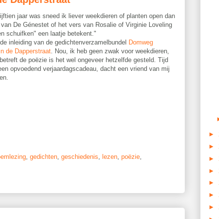
ijftien jaar was sneed ik liever weekdieren of planten open dan
 van De Génestet of het vers van Rosalie of Virginie Loveling
n schuifken" een laatje betekent."
 de inleiding van de gedichtenverzamelbundel
Domweg
in de Dapperstraat
. Nou, ik heb geen zwak voor weekdieren,
etreft de poëzie is het wel ongeveer hetzelfde gesteld. Tijd
een opvoedend verjaardagscadeau, dacht een vriend van mij
en.
►
►
oemlezing
,
gedichten
,
geschiedenis
,
lezen
,
poëzie
,
►
►
►
►
►