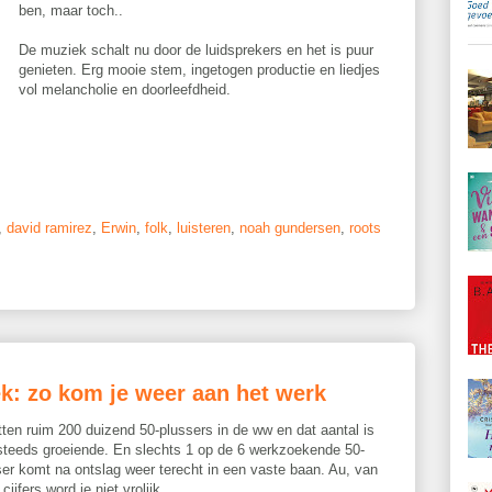
ben, maar toch..
De muziek schalt nu door de luidsprekers en het is puur
genieten. Erg mooie stem, ingetogen productie en liedjes
vol melancholie en doorleefdheid.
,
david ramirez
,
Erwin
,
folk
,
luisteren
,
noah gundersen
,
roots
k: zo kom je weer aan het werk
tten ruim 200 duizend 50-plussers in de ww en dat aantal is
steeds groeiende. En slechts 1 op de 6 werkzoekende 50-
ser komt na ontslag weer terecht in een vaste baan. Au, van
cijfers word je niet vrolijk.