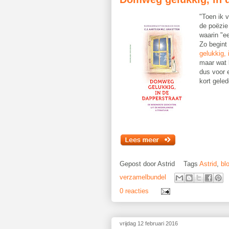
"Toen ik v
de poëzie
waarin "ee
Zo begint
gelukkig, 
maar wat b
dus voor 
kort geled
Gepost door
Astrid
Tags
Astrid
,
bl
verzamelbundel
0 reacties
vrijdag 12 februari 2016