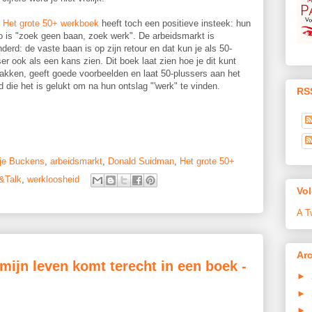
r
Het grote 50+ werkboek
heeft toch een positieve insteek: hun
o is "zoek geen baan, zoek werk". De arbeidsmarkt is
derd: de vaste baan is op zijn retour en dat kun je als 50-
er ook als een kans zien. Dit boek laat zien hoe je dit kunt
akken, geeft goede voorbeelden en laat 50-plussers aan het
d die het is gelukt om na hun ontslag "'werk" te vinden.
RS
je Buckens
,
arbeidsmarkt
,
Donald Suidman
,
Het grote 50+
&Talk
,
werkloosheid
Vol
A T
Arc
 mijn leven komt terecht in een boek -
►
►
►