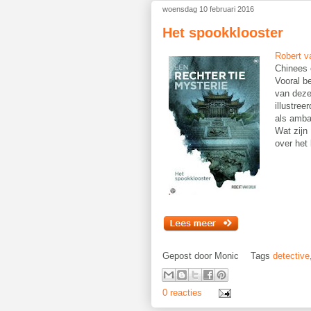
woensdag 10 februari 2016
Het spookklooster
Robert v
Chinees 
Vooral b
van dez
illustree
als amba
Wat zijn
over het
Gepost door
Monic
Tags
detective
0 reacties